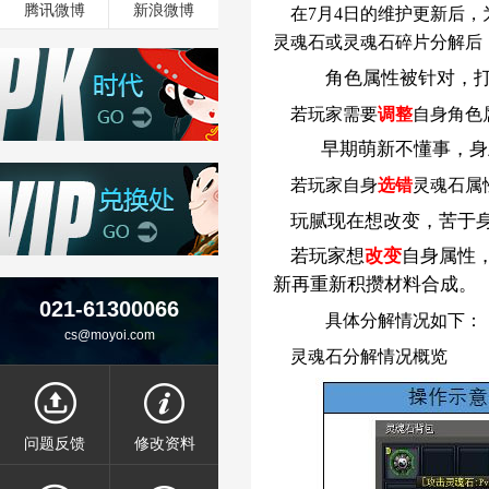
封号规则
墨香部落
腾讯微博
新浪微博
在7月4日的维护更新后，
灵魂石或灵魂石碎片分解后
角色
属性被针对，
腾讯微博
新浪微博
若玩家需要
调整
自身角色
早期萌新不懂事，身
若玩家自身
选错
灵魂石属
玩腻现在想改变，苦于身
若玩家想
改变
自身属性
新再重新积攒材料合成。
021-61300066
具体分解情况如下：
cs@moyoi.com
灵魂石分解情况概览
问题反馈
修改资料