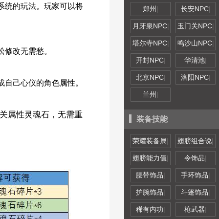
系统的玩法。玩家可以将
郑州
|
长安NPC
|
月牙泉NPC
|
玉门关NPC
|
塔尔寺NPC
|
鸣沙山NPC
|
松修改无需愁。
开封NPC
|
华清池
|
北京NPC
|
洛阳NPC
|
成自己心仪的角色属性。
兰州
|
关属性灵魂石，无需重
装备技能
荣耀装备属
|
翅膀组合说
|
翅膀能力值
|
令饰品
|
腰带饰品
|
手环饰品
|
护腕饰品
|
斗篷饰品
|
稀有内功
|
枪武器
|