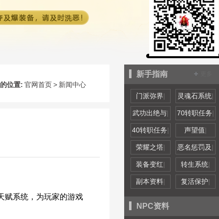
新手指南
更多
的位置:
官网首页
>
新闻中心
门派弥界
|
灵魂石系统
|
武功出绝与
|
70转职任务
|
40转职任务
|
声望值
|
荣耀之塔
|
恶名惩罚及
|
装备变红
|
转生系统
|
副本资料
|
复活保护
|
天赋系统，为玩家的游戏
NPC资料