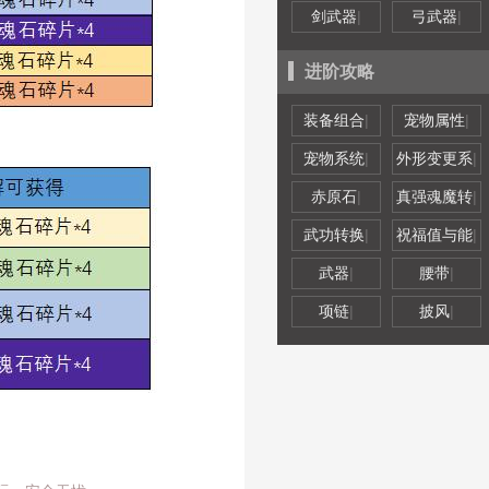
剑武器
|
弓武器
|
进阶攻略
装备组合
|
宠物属性
|
宠物系统
|
外形变更系
|
赤原石
|
真强魂魔转
|
武功转换
|
祝福值与能
|
武器
|
腰带
|
项链
|
披风
|