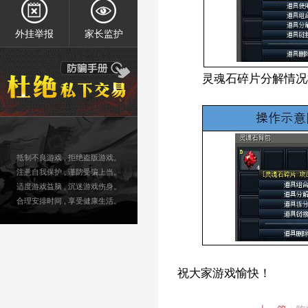
问题反馈
修改资料
外挂举报
家长监护
灵魂石碎片分解情况
外挂举报
家长监护
抵制不良游戏 , 拒绝盗版游戏。
注意自我保护 , 谨防受骗上当。
适度游戏益脑 , 沉迷游戏伤身。
合理安排时间 , 享受健康生活。
祝大家游戏愉快！
2018年7月6日